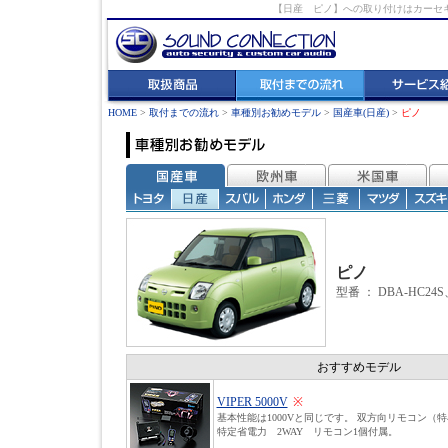
【日産 ピノ】への取り付けはカーセ
HOME
>
取付までの流れ
>
車種別お勧めモデル
>
国産車(日産)
>
ピノ
ピノ
型番 ： DBA-HC24S
おすすめモデル
VIPER 5000V
※
基本性能は1000Vと同じです。 双方向リモコン（
特定省電力 2WAY リモコン1個付属。