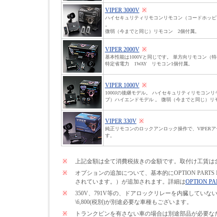
VIPER 3000V
※
ハイセキュリティリモコンリモコン（コードホッピ
。
微弱（今までと同じ）リモコン 2個付属。
VIPER 2000V
※
基本性能は1000Vと同じです。 単方向リモコン（
特定省電力 1WAY リモコン1個付属。
VIPER 1000V
※
1000Jの後継モデル。 ハイセキュリティリモコン
プ）ハイエンドモデル 。 微弱（今までと同じ）リ
VIPER 330V
※
純正リモコンのロックアンロック操作で、VIPER
す。
※
上記金額は全て消費税抜きの金額です。取付け工賃は
※
オプションの追加について、基本的にOPTION PARTS
されています。）が追加されます。詳細は
OPTION PA
※
350V、791V等の、ドアロックリレーを内臓して
\6,800(税別)が別途必要な車種もございます。
※
トランクピンを有さない車の場合は別途部品が必要なため\