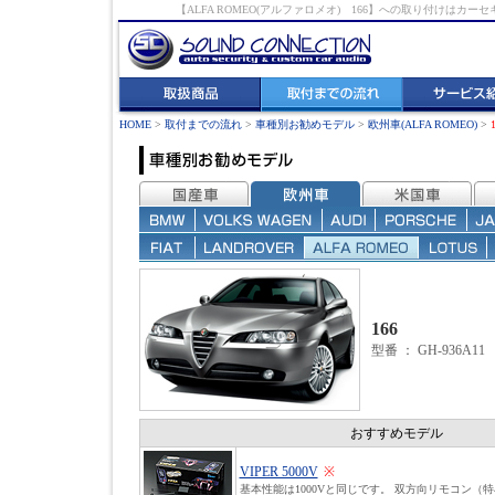
【ALFA ROMEO(アルファロメオ) 166】への取り付け
HOME
>
取付までの流れ
>
車種別お勧めモデル
>
欧州車(ALFA ROMEO)
>
166
型番 ： GH-936A11
おすすめモデル
VIPER 5000V
※
基本性能は1000Vと同じです。 双方向リモコン（