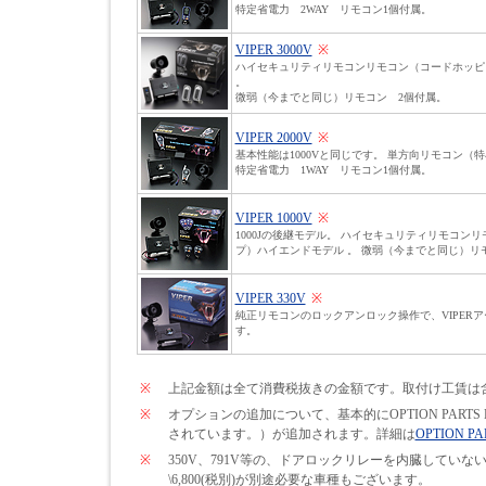
特定省電力 2WAY リモコン1個付属。
VIPER 3000V
※
ハイセキュリティリモコンリモコン（コードホッピ
。
微弱（今までと同じ）リモコン 2個付属。
VIPER 2000V
※
基本性能は1000Vと同じです。 単方向リモコン（
特定省電力 1WAY リモコン1個付属。
VIPER 1000V
※
1000Jの後継モデル。 ハイセキュリティリモコン
プ）ハイエンドモデル 。 微弱（今までと同じ）リ
VIPER 330V
※
純正リモコンのロックアンロック操作で、VIPER
す。
※
上記金額は全て消費税抜きの金額です。取付け工賃は
※
オプションの追加について、基本的にOPTION PARTS
されています。）が追加されます。詳細は
OPTION PA
※
350V、791V等の、ドアロックリレーを内臓して
\6,800(税別)が別途必要な車種もございます。