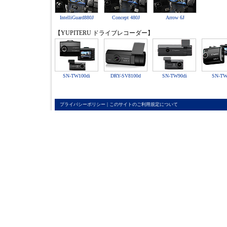
IntelliGuard880J
Concept 480J
Arrow 6J
【YUPITERU ドライブレコーダー】
SN-TW100di
DRY-SV8100d
SN-TW90di
SN-TW
|
プライバシーポリシー
このサイトのご利用規定について