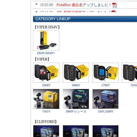
【VIPER DS4V】
DS4V/DS4V+
【VIPER】
5906V
5806V
5706V
310
7301V
3900Vリシーズ
330V,3300V
【CLIFFORD】