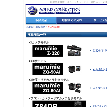
自動車盗難防止はカーセキュリティー専門店へ。YUPIT
HOME
>
取扱商品
>
YUPITERU
■3カメラモデル
Z-320 
■360度モデル
ZQ-50A
■360度＋リアカメラ付きモデル
ZQ-60A
■フロントカメラ＋リアカメラ付きモデル
Z84DR 