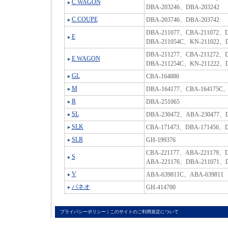
C WAGON
DBA-203246、DBA-203242
C COUPE
DBA-203746、DBA-203742
DBA-211077、CBA-211072、D
E
DBA-211054C、KN-211022、D
DBA-211277、CBA-211272、D
E WAGON
DBA-211254C、KN-211222、D
GL
CBA-164886
M
DBA-164177、CBA-164175C、
R
DBA-251065
SL
DBA-230472、ABA-230477、D
SLK
CBA-171473、DBA-171456、D
SLR
GH-199376
CBA-221177、ABA-221179、D
S
ABA-221176、DBA-211071、D
V
ABA-639811C、ABA-639811
バネオ
GH-414700
|
プライバシーポリシー
このサイトのご利用規定について