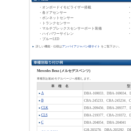
・オンボードイモビライザー搭載
・各ドアセンサー
・ボンネットセンサー
・トランクセンサー
・マルチプレックスセンサーポート装備
・
・ハイパワーサイレン
・ブルーLED
詳しい機能・仕様は
アンパイアジャパン様サイト
をご覧下さい。
Mercedes Benz (メルセデスベンツ)
車種別お勧めモデルページへ移動します。
車 種 名
A
DBA-169033、DBA-169034、D
B
CBA-245233、CBA-245234、C
CLK
DBA-209456、DBA-209377、D
CLS
DBA-219377、CBA-219372、D
C
DBA-204054、DBA-204041
GH-203276、DBA-203292、DB