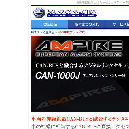
自動車盗難防止はカーセキュリティー専門店
HOME
>
取扱商品
>
AMPIRE(アンパイア)
車の神経に相当するCAN-BUSに直接アク