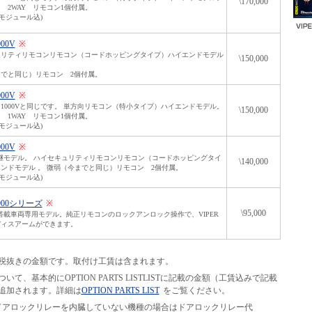
\170,000
 2WAY リモコン1個付属。
USモジュール込)
000V
※
ュリティリモコンリモコン（コードホッピングタイプ）ハイエンドモデル
\150,000
でと同じ）リモコン 2個付属。
000V
※
1000Vと同じです。 単方向リモコン（特小タイプ）ハイエンドモデル。
\150,000
 1WAY リモコン1個付属。
USモジュール込)
000V
※
の後継モデル。 ハイセキュリティリモコンリモコン（コードホッピングタイ
\140,000
ンドモデル 。 微弱（今までと同じ）リモコン 2個付属。
USモジュール込)
3900シリーズ
※
\95,000
US搭載車両専用モデル。純正リモコンのロックアンロック操作で、VIPER
ディスアームができます。
税抜きの金額です。取付け工賃は含まれます。
て、基本的にOPTION PARTS LISTLISTに記載の金額（工賃込みで記載
追加されます。詳細は
OPTION PARTS LIST
をご覧ください。
等の、ドアロックリレーを内臓していない機種の場合はドアロックリレー代