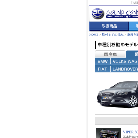
【A
HOME
>
取付までの流れ
>
車種別
VIPER 5
基本性能は