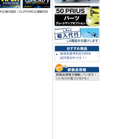
新保安基準対応VIPER
好評受付中です！!