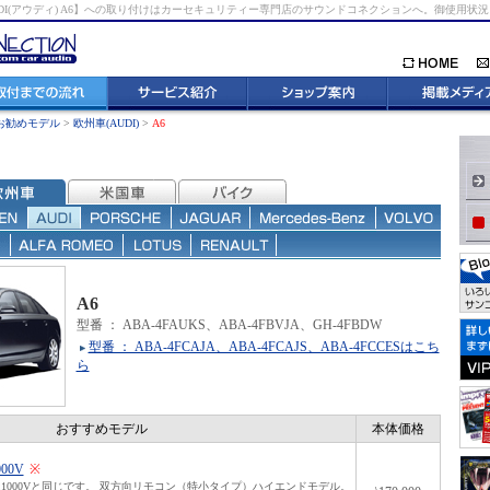
UDI(アウディ) A6】への取り付けはカーセキュリティー専門店のサウンドコネクションへ。御使用
お勧めモデル
>
欧州車(AUDI)
>
A6
A6
型番
：
ABA-4FAUKS、ABA-4FBVJA、GH-4FBDW
型番 ： ABA-4FCAJA、ABA-4FCAJS、ABA-4FCCESはこち
ら
おすすめモデル
本体価格
000V
※
1000Vと同じです。 双方向リモコン（特小タイプ）ハイエンドモデル。