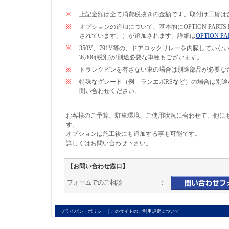
※
上記金額は全て消費税抜きの金額です。取付け工賃は
※
オプションの追加について、基本的にOPTION PARTS
されています。）が追加されます。詳細は
OPTION PA
※
350V、791V等の、ドアロックリレーを内臓して
\6,800(税別)が別途必要な車種もございます。
※
トランクピンを有さない車の場合は別途部品が必要なため\
※
特殊なグレード（例 ランエボRSなど）の場合は別
問い合わせください。
お客様のご予算、駐車環境、ご使用状況に合わせて、他に
す。
オプションは施工後にも追加する事も可能です。
詳しくはお問い合わせ下さい。
【お問い合わせ窓口】
フォームでのご相談 ：
|
プライバシーポリシー
このサイトのご利用規定について