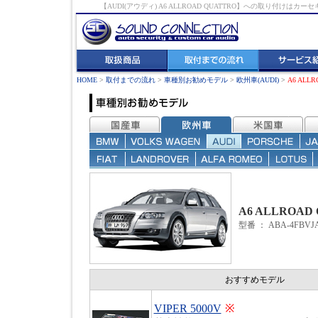
【AUDI(アウディ) A6 ALLROAD QUATTRO】への取り
HOME
>
取付までの流れ
>
車種別お勧めモデル
>
欧州車(AUDI)
>
A6 ALLR
A6 ALLROAD
型番
：
ABA-4FBVJ
おすすめモデル
VIPER 5000V
※