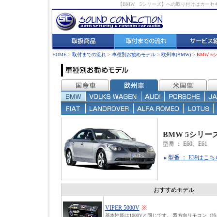
【BMW 5シリーズ】への取り付けはカー
HOME
>
取付までの流れ
>
車種別お勧めモデル
>
欧州車(BMW)
>
BMW 5
BMW 5シリー
型番
：
E60、E61
型番 ： E39はこち
おすすめモデル
VIPER 5000V
※
基本性能は1000Vと同じです。 双方向リモコン（