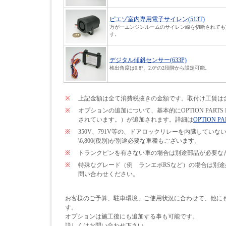
ピエゾ室内専用電子サイレン(513T)
万が一エンジンルームのサイレン線を切断されても
す。
デジタル傾斜センサー(633P)
検出角度は0.8°、2.0°の2段階から設定可能。
※
上記金額は全て消費税抜きの金額です。取付け工賃は
※
オプションの追加について、基本的にOPTION PARTS
されています。）が追加されます。詳細は
OPTION PA
※
350V、791V等の、ドアロックリレーを内臓して
\6,800(税別)が別途必要な車種もございます。
※
トランクピンを有さない車の場合は別途部品が必要なため\
※
特殊なグレード（例 ランエボRSなど）の場合は別
問い合わせください。
お客様のご予算、駐車環境、ご使用状況に合わせて、他に
す。
オプションは施工後にも追加する事も可能です。
詳しくはお問い合わせ下さい。