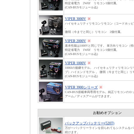
特定省電力 2WAY リモコン1個付属。
(CAN-BUSモジュール込)
VIPER 3000V
※
ハイセキュリティリモコンリモコン（コードホッピ
。
微弱（今までと同じ）リモコン 2個付属。
VIPER 2000V
※
基本性能は1000Vと同じです。 単方向リモコン（
特定省電力 1WAY リモコン1個付属。
(CAN-BUSモジュール込)
VIPER 1000V
※
1000Jの後継モデル。 ハイセキュリティリモコン
プ）ハイエンドモデル 。 微弱（今までと同じ）リ
(CAN-BUSモジュール込)
VIPER 3900シリーズ
※
CAN-BUS搭載車両専用モデル。純正リモコンのロッ
アーム／ディスアームができます。
お勧めオプション
バックアップバッテリー(520T)
万が一バッテリーラインを切られてもシステムをバ
続けます。