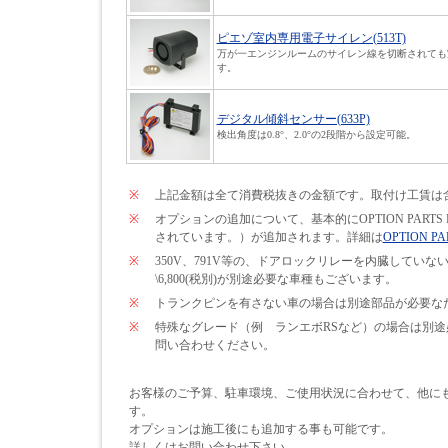
ピエゾ室内専用電子サイレン(513T)
万が一エンジンルームのサイレン線を切断されても
す。
デジタル傾斜センサー(633P)
検出角度は0.8°、2.0°の2段階から設定可能。
※
上記金額は全て消費税抜きの金額です。取付け工賃は
※
オプションの追加について、基本的にOPTION PARTS
されています。）が追加されます。詳細は
OPTION PA
※
350V、791V等の、ドアロックリレーを内臓して
\6,800(税別)が別途必要な車種もございます。
※
トランクピンを有さない車の場合は別途部品が必要なため\
※
特殊なグレード（例 ランエボRSなど）の場合は別
問い合わせください。
お客様のご予算、駐車環境、ご使用状況に合わせて、他に
す。
オプションは施工後にも追加する事も可能です。
詳しくはお問い合わせ下さい。