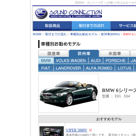
【BMW 6シリーズ】への取り付けはカー
HOME
>
取付までの流れ
>
車種別お勧めモデル
>
欧州車(BMW)
>
BMW 6
BMW 6シリー
型番
：
E63、E64
おすすめモデル
VIPER 5000V
※
基本性能は1000Vと同じです。 双方向リモコン（