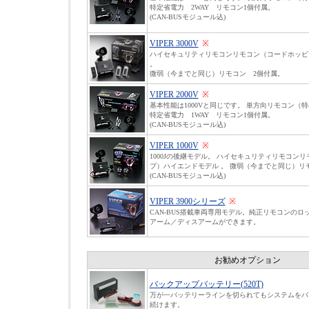
特定省電力 2WAY リモコン1個付属。
(CAN-BUSモジュール込)
VIPER 3000V
※
ハイセキュリティリモコンリモコン（コードホッピ
。
微弱（今までと同じ）リモコン 2個付属。
VIPER 2000V
※
基本性能は1000Vと同じです。 単方向リモコン（
特定省電力 1WAY リモコン1個付属。
(CAN-BUSモジュール込)
VIPER 1000V
※
1000Jの後継モデル。 ハイセキュリティリモコン
プ）ハイエンドモデル 。 微弱（今までと同じ）リ
(CAN-BUSモジュール込)
VIPER 3900シリーズ
※
CAN-BUS搭載車両専用モデル。純正リモコンのロッ
アーム／ディスアームができます。
お勧めオプション
バックアップバッテリー(520T)
万が一バッテリーラインを切られてもシステムをバ
続けます。