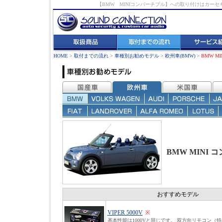
【BMW MINIコンバーチブル】への取り付けはカ
HOME
>
取付までの流れ
>
車種別お勧めモデル
>
欧州車(BMW)
>
BMW M
BMW MINI
おすすめモデル
VIPER 5000V
※
基本性能は1000Vと同じです。 双方向リモコン（