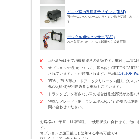
ピエゾ室内専用電子サイレン(513T)
万が一エンジンルームのサイレン線を切断されても
す。
デジタル傾斜センサー(633P)
検出角度は0.8°、2.0°の2段階から設定可能。
※
上記金額は全て消費税抜きの金額です。取付け工賃は
※
オプションの追加について、基本的にOPTION PARTS
されています。）が追加されます。詳細は
OPTION PA
※
350V、791V等の、ドアロックリレーを内臓して
\6,800(税別)が別途必要な車種もございます。
※
トランクピンを有さない車の場合は別途部品が必要なため\
※
特殊なグレード（例 ランエボRSなど）の場合は別
問い合わせください。
お客様のご予算、駐車環境、ご使用状況に合わせて、他に
す。
オプションは施工後にも追加する事も可能です。
詳しくはお問い合わせ下さい。