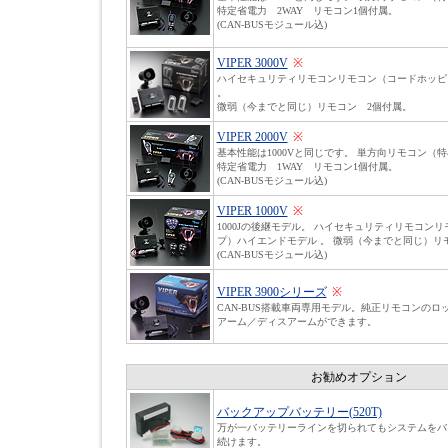
特定省電力 2WAY リモコン1個付属。
(CAN-BUSモジュール込)
VIPER 3000V
※
ハイセキュリティリモコンリモコン（コードホッピ
。
微弱（今までと同じ）リモコン 2個付属。
VIPER 2000V
※
基本性能は1000Vと同じです。 単方向リモコン（
特定省電力 1WAY リモコン1個付属。
(CAN-BUSモジュール込)
VIPER 1000V
※
1000Jの後継モデル。 ハイセキュリティリモコン
プ）ハイエンドモデル 。 微弱（今までと同じ）リ
(CAN-BUSモジュール込)
VIPER 3900シリーズ
※
CAN-BUS搭載車両専用モデル。純正リモコンのロッ
アーム／ディスアームができます。
お勧めオプション
バックアップバッテリー(520T)
万が一バッテリーラインを切られてもシステムをバ
続けます。