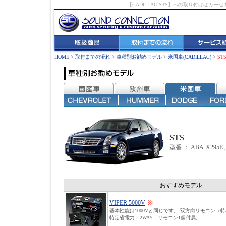
【CADILLAC STS】への取り付けは
HOME
>
取付までの流れ
>
車種別お勧めモデル
>
米国車(CADILLAC)
>
ST
STS
型番
：
ABA-X295E
おすすめモデル
VIPER 5000V
※
基本性能は1000Vと同じです。 双方向リモコン（
特定省電力 2WAY リモコン1個付属。