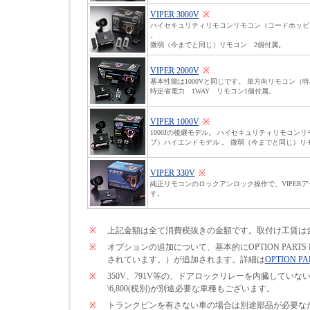
VIPER 3000V
※
ハイセキュリティリモコンリモコン（コードホッピ
。
微弱（今までと同じ）リモコン 2個付属。
VIPER 2000V
※
基本性能は1000Vと同じです。 単方向リモコン（
特定省電力 1WAY リモコン1個付属。
VIPER 1000V
※
1000Jの後継モデル。 ハイセキュリティリモコン
プ）ハイエンドモデル 。 微弱（今までと同じ）リ
VIPER 330V
※
純正リモコンのロックアンロック操作で、VIPER
す。
※
上記金額は全て消費税抜きの金額です。取付け工賃は
※
オプションの追加について、基本的にOPTION PARTS
されています。）が追加されます。詳細は
OPTION PA
※
350V、791V等の、ドアロックリレーを内臓して
\6,800(税別)が別途必要な車種もございます。
※
トランクピンを有さない車の場合は別途部品が必要なため\