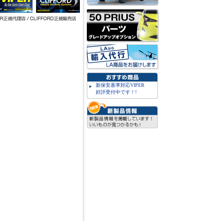
新保安基準対応VIPER
好評受付中です！!