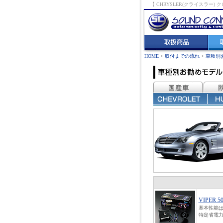
【 CHRYSLER(クライス
HOME
>
取付までの流れ
>
車種別
VIPER 5
基本性能は
特定省電力