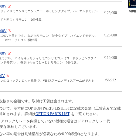
000V
※
ュリティリモコンリモコン（コードホッピングタイプ）ハイエンドモデル
\125,000
でと同じ）リモコン 2個付属。
000V
※
\125,000
1000Vと同じです。 単方向リモコン（特小タイプ）ハイエンドモデル。
 1WAY リモコン1個付属。
000V
※
\115,000
の後継モデル。 ハイセキュリティリモコンリモコン（コードホッピングタイ
ンドモデル 。 微弱（今までと同じ）リモコン 2個付属。
30V
※
\56,952
ンのロックアンロック操作で、VIPERアーム／ディスアームができま
税抜きの金額です。取付け工賃は含まれます。
て、基本的にOPTION PARTS LISTLISTに記載の金額（工賃込みで記載
追加されます。詳細は
OPTION PARTS LIST
をご覧ください。
等の、ドアロックリレーを内臓していない機種の場合はドアロックリレー代
別途必要な車種もございます。
い車の場合は別途部品が必要なため\6,000(税別)となります。