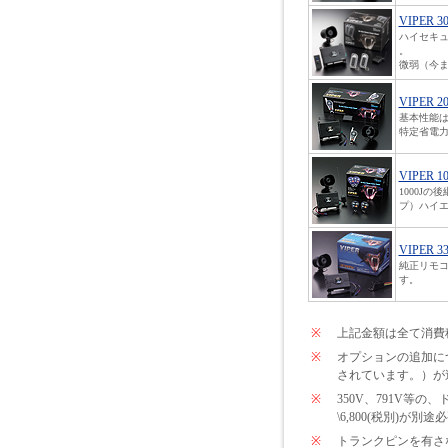
VIPER 3
ハイセキ
。
微弱（今ま
VIPER 2
基本性能は
特定省電力
VIPER 1
1000J
プ）ハイエ
VIPER 3
純正リモコ
す。
※
上記金額は全て消費
※
オプションの追加につい
されています。）が
※
350V、791V
\6,800(税別)が
※
トランクピンを有さな