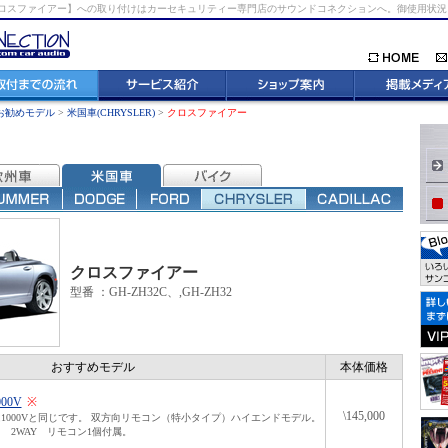
ラー) クロスファイアー】への取り付けはカーセキュリティー専門店のサウンドコネクションへ。御使用
お勧めモデル
>
米国車(CHRYSLER)
>
クロスファイアー
クロスファイアー
型番 ：GH-ZH32C、,GH-ZH32
おすすめモデル
本体価格
000V
※
\145,000
1000Vと同じです。 双方向リモコン（特小タイプ）ハイエンドモデル。
 2WAY リモコン1個付属。