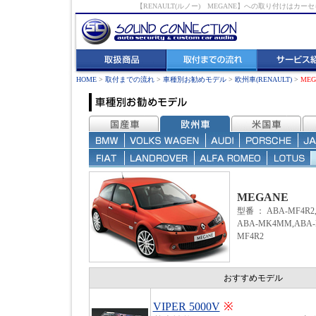
【RENAULT(ルノー) MEGANE】への取り付け
HOME
>
取付までの流れ
>
車種別お勧めモデル
>
欧州車(RENAULT)
>
MEG
MEGANE
型番
： ABA-MF4R2
ABA-MK4MM,ABA-
MF4R2
おすすめモデル
VIPER 5000V
※