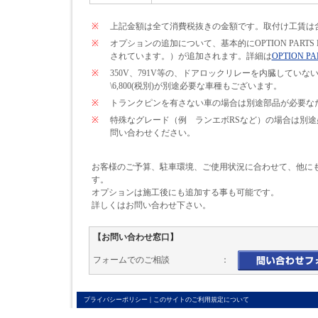
※
上記金額は全て消費税抜きの金額です。取付け工賃は
※
オプションの追加について、基本的にOPTION PARTS
されています。）が追加されます。詳細は
OPTION PA
※
350V、791V等の、ドアロックリレーを内臓して
\6,800(税別)が別途必要な車種もございます。
※
トランクピンを有さない車の場合は別途部品が必要なため\
※
特殊なグレード（例 ランエボRSなど）の場合は別
問い合わせください。
お客様のご予算、駐車環境、ご使用状況に合わせて、他に
す。
オプションは施工後にも追加する事も可能です。
詳しくはお問い合わせ下さい。
【お問い合わせ窓口】
フォームでのご相談 ：
|
プライバシーポリシー
このサイトのご利用規定について