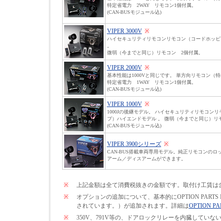
特定省電力 2WAY リモコン1個付属。
(CAN-BUSモジュール込)
VIPER 3000V
※
ハイセキュリティリモコンリモコン（コードホッピ
。
微弱（今までと同じ）リモコン 2個付属。
VIPER 2000V
※
基本性能は1000Vと同じです。 単方向リモコン（
特定省電力 1WAY リモコン1個付属。
(CAN-BUSモジュール込)
VIPER 1000V
※
1000Jの後継モデル。 ハイセキュリティリモコン
プ）ハイエンドモデル 。 微弱（今までと同じ）リ
(CAN-BUSモジュール込)
VIPER 3900シリーズ
※
CAN-BUS搭載車両専用モデル。純正リモコンのロッ
アーム／ディスアームができます。
※
上記金額は全て消費税抜きの金額です。取付け工賃は
※
オプションの追加について、基本的にOPTION PARTS
されています。）が追加されます。詳細は
OPTION PA
※
350V、791V等の、ドアロックリレーを内臓して