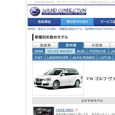
【VOLKS WAGEN VW ゴルフ ヴァリアント】への取り付けは
HOME
>
取付までの流れ
>
車種別お勧めモデル
>
欧州車(VOLKS WAGEN)
VW ゴルフ ヴ
おすすめモデル
VIPER 5000V
※
基本性能は1000Vと同じです。 双方向リモコン（