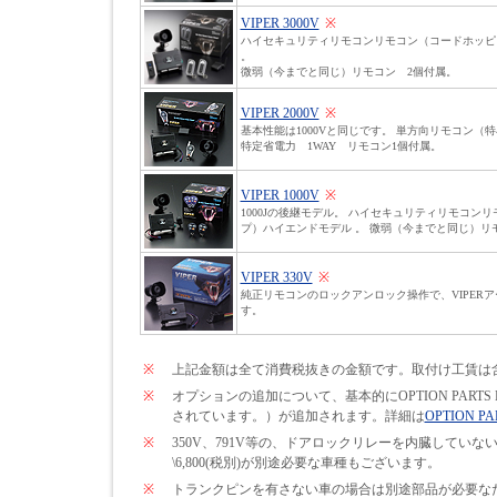
VIPER 3000V
※
ハイセキュリティリモコンリモコン（コードホッピ
。
微弱（今までと同じ）リモコン 2個付属。
VIPER 2000V
※
基本性能は1000Vと同じです。 単方向リモコン（
特定省電力 1WAY リモコン1個付属。
VIPER 1000V
※
1000Jの後継モデル。 ハイセキュリティリモコン
プ）ハイエンドモデル 。 微弱（今までと同じ）リ
VIPER 330V
※
純正リモコンのロックアンロック操作で、VIPER
す。
※
上記金額は全て消費税抜きの金額です。取付け工賃は
※
オプションの追加について、基本的にOPTION PARTS
されています。）が追加されます。詳細は
OPTION PA
※
350V、791V等の、ドアロックリレーを内臓して
\6,800(税別)が別途必要な車種もございます。
※
トランクピンを有さない車の場合は別途部品が必要なため\