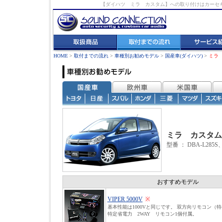
【ダイハツ ミラ カスタム】への取り付けはカーセ
HOME
>
取付までの流れ
>
車種別お勧めモデル
>
国産車(ダイハツ)
>
ミラ
ミラ カスタム
型番 ：
DBA-L285S
おすすめモデル
VIPER 5000V
※
基本性能は1000Vと同じです。 双方向リモコン（
特定省電力 2WAY リモコン1個付属。