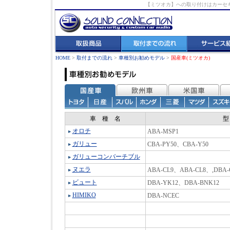
【ミツオカ】への取り付けはカーセ
HOME
>
取付までの流れ
>
車種別お勧めモデル
>
国産車(ミツオカ)
車 種 名
オロチ
ABA-MSP1
ガリュー
CBA-PY50、CBA-Y50
ガリューコンバーチブル
ヌエラ
ABA-CL9、ABA-CL8、,DBA-
ビュート
DBA-YK12、DBA-BNK12
HIMIKO
DBA-NCEC