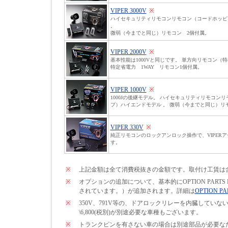
VIPER 3000V
※
ハイセキュリティリモコンリモコン（コードホッピ
。
微弱（今までと同じ）リモコン 2個付属。
VIPER 2000V
※
基本性能は1000Vと同じです。 単方向リモコン（
特定省電力 1WAY リモコン1個付属。
VIPER 1000V
※
1000Jの後継モデル。 ハイセキュリティリモコン
プ）ハイエンドモデル 。 微弱（今までと同じ）リ
VIPER 330V
※
純正リモコンのロックアンロック操作で、VIPER
す。
※
上記金額は全て消費税抜きの金額です。取付け工賃は
※
オプションの追加について、基本的にOPTION PARTS
されています。）が追加されます。詳細は
OPTION PA
※
350V、791V等の、ドアロックリレーを内臓して
\6,800(税別)が別途必要な車種もございます。
※
トランクピンを有さない車の場合は別途部品が必要なため\