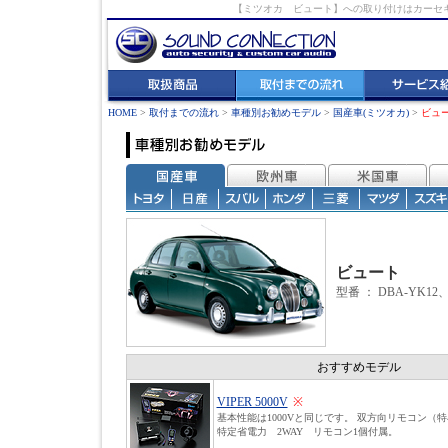
【ミツオカ ビュート】への取り付けはカーセ
HOME
>
取付までの流れ
>
車種別お勧めモデル
>
国産車(ミツオカ)
>
ビュ
ビュート
型番 ： DBA-YK12、
おすすめモデル
VIPER 5000V
※
基本性能は1000Vと同じです。 双方向リモコン（
特定省電力 2WAY リモコン1個付属。