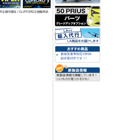
新保安基準対応VIPER
好評受付中です！!