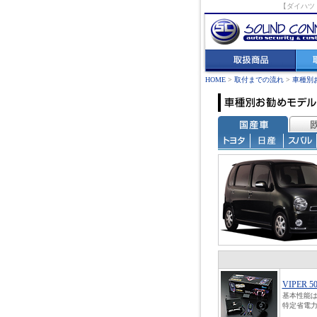
【ダイハツ
HOME
>
取付までの流れ
>
車種別
VIPER 5
基本性能は
特定省電力