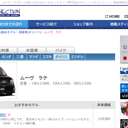
 ムーヴ ラテ】への取り付けはカーセキュリティー専門店のサウンドコネクションへ。御使用状
お勧めモデル
>
国産車(ダイハツ)
>
ムーヴ ラテ
ムーヴ ラテ
型番 ：
CBA-L560S、CBA-L550S、DBA-L550S
おすすめモデル
本体価格
000V
※
\120,000
1000Vと同じです。 双方向リモコン（特小タイプ）ハイエンドモデル。
 2WAY リモコン1個付属。