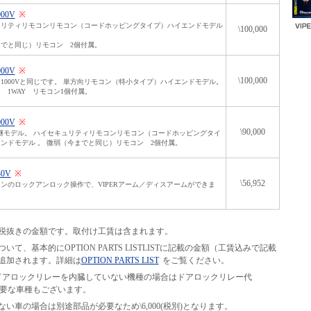
000V
※
ュリティリモコンリモコン（コードホッピングタイプ）ハイエンドモデル
\100,000
でと同じ）リモコン 2個付属。
000V
※
\100,000
1000Vと同じです。 単方向リモコン（特小タイプ）ハイエンドモデル。
 1WAY リモコン1個付属。
000V
※
\90,000
の後継モデル。 ハイセキュリティリモコンリモコン（コードホッピングタイ
ンドモデル 。 微弱（今までと同じ）リモコン 2個付属。
30V
※
\56,952
ンのロックアンロック操作で、VIPERアーム／ディスアームができま
税抜きの金額です。取付け工賃は含まれます。
て、基本的にOPTION PARTS LISTLISTに記載の金額（工賃込みで記載
追加されます。詳細は
OPTION PARTS LIST
をご覧ください。
等の、ドアロックリレーを内臓していない機種の場合はドアロックリレー代
別途必要な車種もございます。
い車の場合は別途部品が必要なため\6,000(税別)となります。