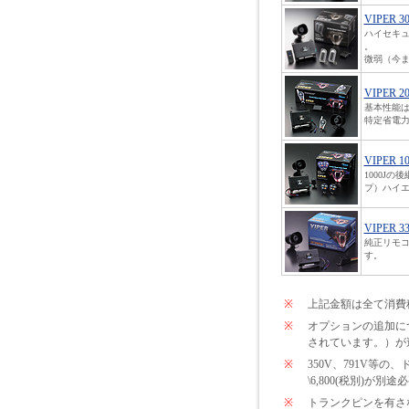
VIPER 3
ハイセキ
。
微弱（今ま
VIPER 2
基本性能は
特定省電力
VIPER 1
1000J
プ）ハイエ
VIPER 3
純正リモコ
す。
※
上記金額は全て消費
※
オプションの追加につい
されています。）が
※
350V、791V
\6,800(税別)が
※
トランクピンを有さな