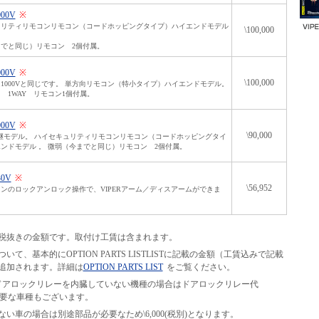
000V
※
ュリティリモコンリモコン（コードホッピングタイプ）ハイエンドモデル
\100,000
でと同じ）リモコン 2個付属。
000V
※
\100,000
1000Vと同じです。 単方向リモコン（特小タイプ）ハイエンドモデル。
 1WAY リモコン1個付属。
000V
※
\90,000
の後継モデル。 ハイセキュリティリモコンリモコン（コードホッピングタイ
ンドモデル 。 微弱（今までと同じ）リモコン 2個付属。
30V
※
\56,952
ンのロックアンロック操作で、VIPERアーム／ディスアームができま
税抜きの金額です。取付け工賃は含まれます。
て、基本的にOPTION PARTS LISTLISTに記載の金額（工賃込みで記載
追加されます。詳細は
OPTION PARTS LIST
をご覧ください。
等の、ドアロックリレーを内臓していない機種の場合はドアロックリレー代
別途必要な車種もございます。
い車の場合は別途部品が必要なため\6,000(税別)となります。