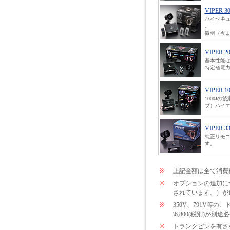
VIPER 3
ハイセキ
。
微弱（今ま
VIPER 2
基本性能は
特定省電力
VIPER 1
1000J
プ）ハイエ
VIPER 3
純正リモコ
す。
※
上記金額は全て消費
※
オプションの追加につい
されています。）が
※
350V、791V
\6,800(税別)が
※
トランクピンを有さな