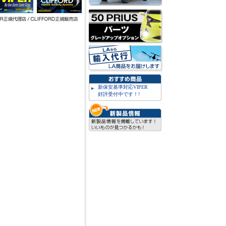
新保安基準対応VIPER
好評受付中です！!