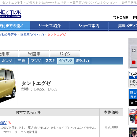
 タントエグゼ】への取り付けはカーセキュリティー専門店のサウンドコネクションへ。御使用状
お勧めモデル
>
国産車(ダイハツ)
>
タントエグゼ
タントエグゼ
型番 ：
L465S、L455S
おすすめモデル
本体価格
000V
※
\120,000
1000Vと同じです。 双方向リモコン（特小タイプ）ハイエンドモデル。
 2WAY リモコン1個付属。