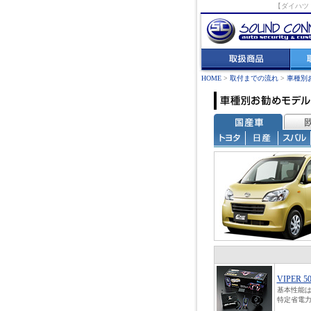
【ダイハツ
HOME
>
取付までの流れ
>
車種別
VIPER 5
基本性能は
特定省電力