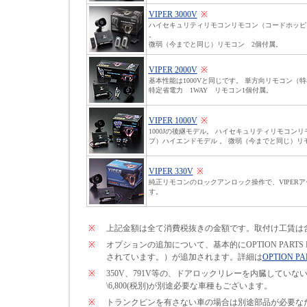
VIPER 3000V
※
ハイセキュリティリモコンリモコン（コードホッピ
。
微弱（今までと同じ）リモコン 2個付属。
VIPER 2000V
※
基本性能は1000Vと同じです。 単方向リモコン（
特定省電力 1WAY リモコン1個付属。
VIPER 1000V
※
1000Jの後継モデル。 ハイセキュリティリモコン
プ）ハイエンドモデル 。 微弱（今までと同じ）リ
VIPER 330V
※
純正リモコンのロックアンロック操作で、VIPER
す。
※
上記金額は全て消費税抜きの金額です。取付け工賃は
※
オプションの追加について、基本的にOPTION PARTS
されています。）が追加されます。詳細は
OPTION PA
※
350V、791V等の、ドアロックリレーを内臓して
\6,800(税別)が別途必要な車種もございます。
※
トランクピンを有さない車の場合は別途部品が必要なため\