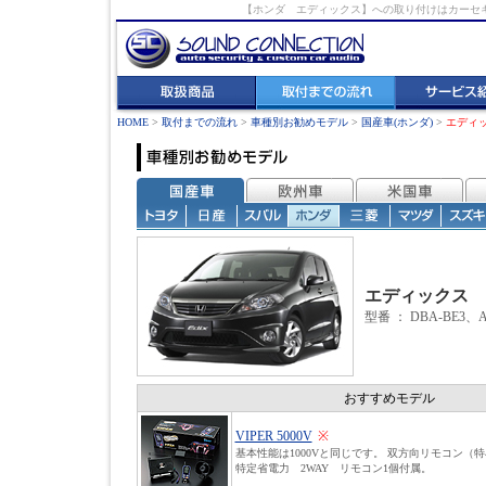
【ホンダ エディックス】への取り付けはカーセ
HOME
>
取付までの流れ
>
車種別お勧めモデル
>
国産車(ホンダ)
>
エディ
エディックス
型番 ：
DBA-BE3、A
おすすめモデル
VIPER 5000V
※
基本性能は1000Vと同じです。 双方向リモコン（
特定省電力 2WAY リモコン1個付属。