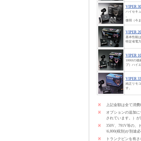
VIPER 3
ハイセキ
。
微弱（今ま
VIPER 2
基本性能は
特定省電力
VIPER 1
1000J
プ）ハイエ
VIPER 3
純正リモコ
す。
※
上記金額は全て消費
※
オプションの追加につい
されています。）が
※
350V、791V
\6,800(税別)が
※
トランクピンを有さな