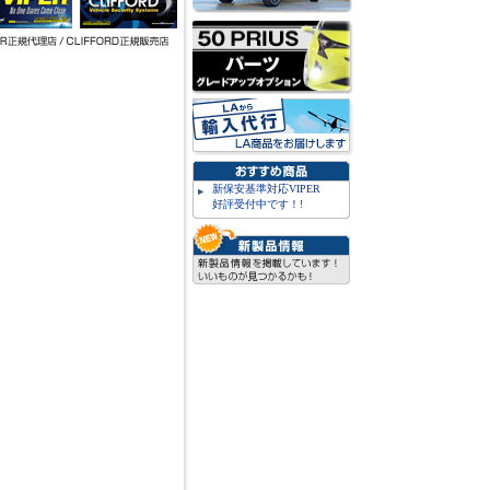
新保安基準対応VIPER
好評受付中です！!