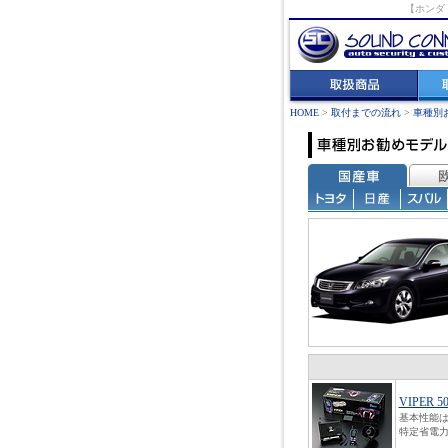
【ホンダ
HOME
>
取付までの流れ
>
車種別
VIPER 5
基本性能は
特定省電力