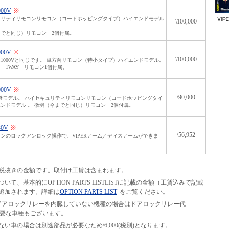
000V
※
ュリティリモコンリモコン（コードホッピングタイプ）ハイエンドモデル
\100,000
でと同じ）リモコン 2個付属。
000V
※
\100,000
1000Vと同じです。 単方向リモコン（特小タイプ）ハイエンドモデル。
 1WAY リモコン1個付属。
000V
※
\90,000
の後継モデル。 ハイセキュリティリモコンリモコン（コードホッピングタイ
ンドモデル 。 微弱（今までと同じ）リモコン 2個付属。
30V
※
\56,952
ンのロックアンロック操作で、VIPERアーム／ディスアームができま
税抜きの金額です。取付け工賃は含まれます。
て、基本的にOPTION PARTS LISTLISTに記載の金額（工賃込みで記載
追加されます。詳細は
OPTION PARTS LIST
をご覧ください。
等の、ドアロックリレーを内臓していない機種の場合はドアロックリレー代
別途必要な車種もございます。
い車の場合は別途部品が必要なため\6,000(税別)となります。