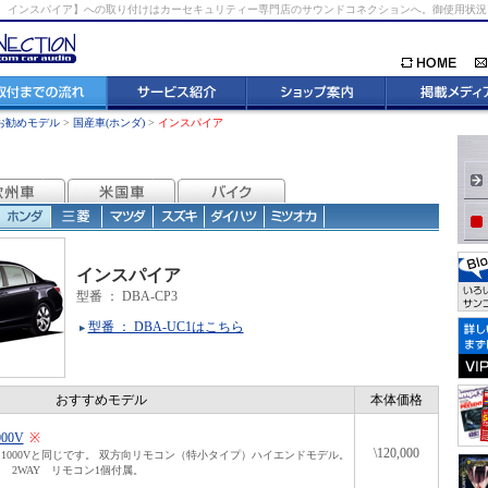
 インスパイア】への取り付けはカーセキュリティー専門店のサウンドコネクションへ。御使用状
お勧めモデル
>
国産車(ホンダ)
>
インスパイア
インスパイア
型番 ： DBA-CP3
型番 ： DBA-UC1はこちら
おすすめモデル
本体価格
000V
※
\120,000
1000Vと同じです。 双方向リモコン（特小タイプ）ハイエンドモデル。
 2WAY リモコン1個付属。