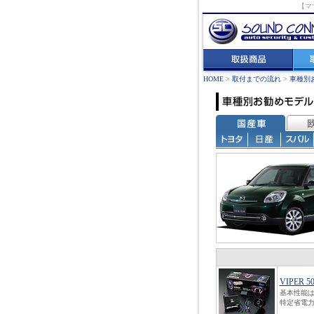
【マ
HOME
>
取付までの流れ
>
車種別
VIPER 5
基本性能は
特定省電力