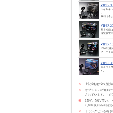
VIPER 3
ハイセキ
。
微弱（今ま
VIPER 2
基本性能は
特定省電力
VIPER 1
1000J
プ）ハイエ
VIPER 3
純正リモコ
す。
※
上記金額は全て消費
※
オプションの追加につい
されています。）が
※
350V、791V
\6,800(税別)が
※
トランクピンを有さな