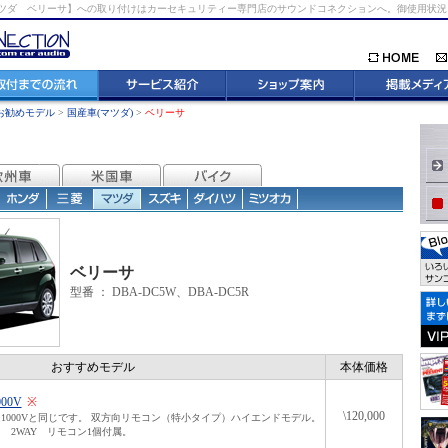
ツダ ベリーサ】への取り付けはカーセキュリティー専門店のサウンドコネクションへ。御使用状
お勧めモデル
>
国産車(マツダ)
>
ベリーサ
ベリーサ
型番 ： DBA-DC5W、DBA-DC5R
おすすめモデル
本体価格
000V
※
\120,000
1000Vと同じです。 双方向リモコン（特小タイプ）ハイエンドモデル。
 2WAY リモコン1個付属。