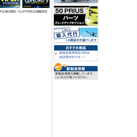
新保安基準対応VIPER
好評受付中です！!