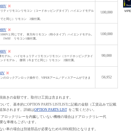
000V
※
ュリティリモコンリモコン（コードホッピングタイプ）ハイエンドモデル
\100,000
でと同じ）リモコン 2個付属。
000V
※
\100,000
1000Vと同じです。 単方向リモコン（特小タイプ）ハイエンドモデル。
 1WAY リモコン1個付属。
000V
※
\90,000
の後継モデル。 ハイセキュリティリモコンリモコン（コードホッピングタイ
ンドモデル 。 微弱（今までと同じ）リモコン 2個付属。
30V
※
\56,952
ンのロックアンロック操作で、VIPERアーム／ディスアームができま
税抜きの金額です。取付け工賃は含まれます。
て、基本的にOPTION PARTS LISTLISTに記載の金額（工賃込みで記載
追加されます。詳細は
OPTION PARTS LIST
をご覧ください。
等の、ドアロックリレーを内臓していない機種の場合はドアロックリレー代
別途必要な車種もございます。
い車の場合は別途部品が必要なため\6,000(税別)となります。