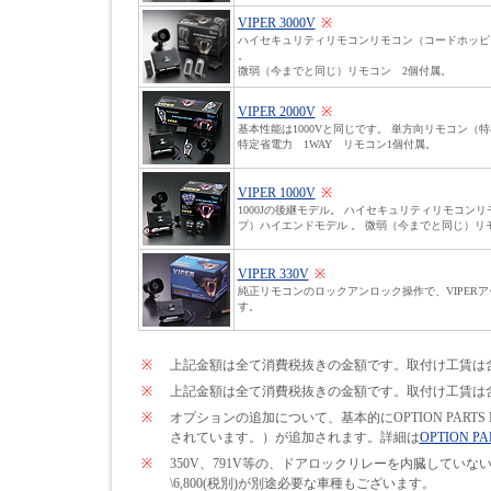
VIPER 3000V
※
ハイセキュリティリモコンリモコン（コードホッピ
。
微弱（今までと同じ）リモコン 2個付属。
VIPER 2000V
※
基本性能は1000Vと同じです。 単方向リモコン（
特定省電力 1WAY リモコン1個付属。
VIPER 1000V
※
1000Jの後継モデル。 ハイセキュリティリモコン
プ）ハイエンドモデル 。 微弱（今までと同じ）リ
VIPER 330V
※
純正リモコンのロックアンロック操作で、VIPER
す。
※
上記金額は全て消費税抜きの金額です。取付け工賃は
※
上記金額は全て消費税抜きの金額です。取付け工賃は
※
オプションの追加について、基本的にOPTION PARTS
されています。）が追加されます。詳細は
OPTION PA
※
350V、791V等の、ドアロックリレーを内臓して
\6,800(税別)が別途必要な車種もございます。