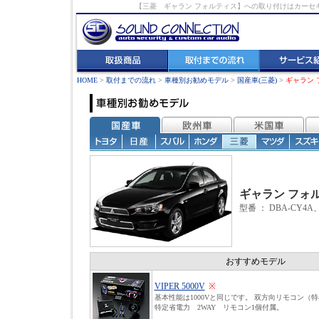
【三菱 ギャラン フォルティス】への取り付けはカー
HOME
>
取付までの流れ
>
車種別お勧めモデル
>
国産車(三菱)
>
ギャラン 
ギャラン フォ
型番 ： DBA-CY4A
おすすめモデル
VIPER 5000V
※
基本性能は1000Vと同じです。 双方向リモコン（
特定省電力 2WAY リモコン1個付属。