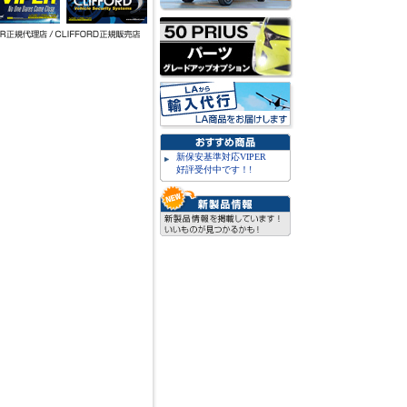
新保安基準対応VIPER
好評受付中です！!