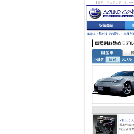
【日産 フェアレディZ バ
HOME
>
取付までの流れ
>
車種別
VIPER 5
基本性能は
特定省電力