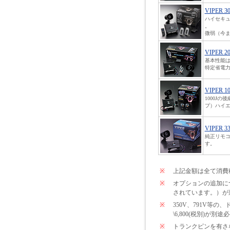
VIPER 3
ハイセキ
。
微弱（今ま
VIPER 2
基本性能は
特定省電力
VIPER 1
1000J
プ）ハイエ
VIPER 3
純正リモコ
す。
※
上記金額は全て消費
※
オプションの追加につい
されています。）が
※
350V、791V
\6,800(税別)が
※
トランクピンを有さな