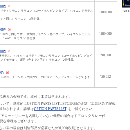
000V
※
ュリティリモコンリモコン（コードホッピングタイプ）ハイエンドモデル
\100,000
でと同じ）リモコン 2個付属。
000V
※
\100,000
1000Vと同じです。 単方向リモコン（特小タイプ）ハイエンドモデル。
 1WAY リモコン1個付属。
000V
※
\90,000
の後継モデル。 ハイセキュリティリモコンリモコン（コードホッピングタイ
ンドモデル 。 微弱（今までと同じ）リモコン 2個付属。
30V
※
\56,952
ンのロックアンロック操作で、VIPERアーム／ディスアームができま
税抜きの金額です。取付け工賃は含まれます。
て、基本的にOPTION PARTS LISTLISTに記載の金額（工賃込みで記載
追加されます。詳細は
OPTION PARTS LIST
をご覧ください。
等の、ドアロックリレーを内臓していない機種の場合はドアロックリレー代
別途必要な車種もございます。
い車の場合は別途部品が必要なため\6,000(税別)となります。