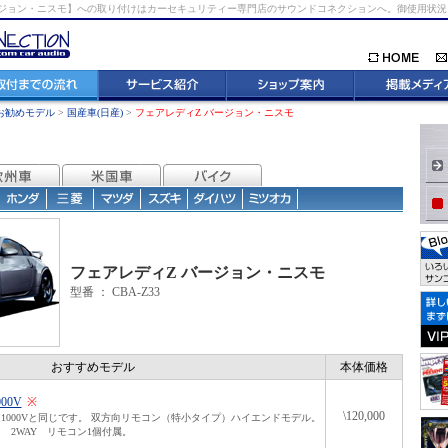
ージョン・ニスモ】への取り付けはカーセキュリティー専門店のサウンドコネクションへ。御使用状
お勧めモデル
>
国産車(日産)
>
フェアレディZ バージョン・ニスモ
フェアレディZ バージョン・ニスモ
型番 ： CBA-Z33
おすすめモデル
本体価格
000V
※
\120,000
1000Vと同じです。 双方向リモコン（特小タイプ）ハイエンドモデル。
 2WAY リモコン1個付属。