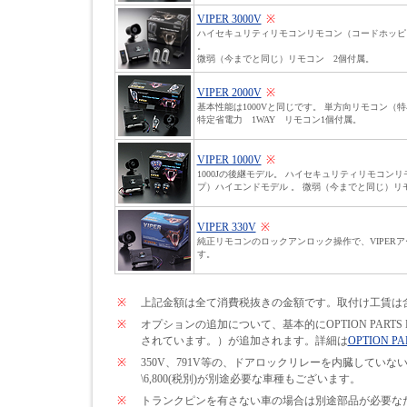
VIPER 3000V
※
ハイセキュリティリモコンリモコン（コードホッピ
。
微弱（今までと同じ）リモコン 2個付属。
VIPER 2000V
※
基本性能は1000Vと同じです。 単方向リモコン（
特定省電力 1WAY リモコン1個付属。
VIPER 1000V
※
1000Jの後継モデル。 ハイセキュリティリモコン
プ）ハイエンドモデル 。 微弱（今までと同じ）リ
VIPER 330V
※
純正リモコンのロックアンロック操作で、VIPER
す。
※
上記金額は全て消費税抜きの金額です。取付け工賃は
※
オプションの追加について、基本的にOPTION PARTS
されています。）が追加されます。詳細は
OPTION PA
※
350V、791V等の、ドアロックリレーを内臓して
\6,800(税別)が別途必要な車種もございます。
※
トランクピンを有さない車の場合は別途部品が必要なため\