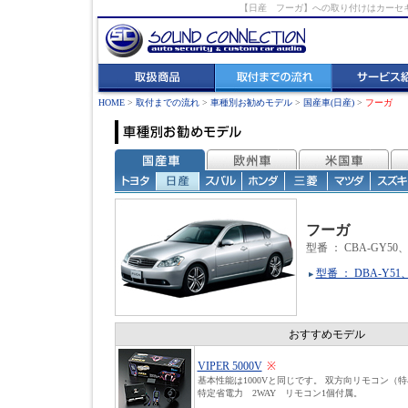
【日産 フーガ】への取り付けはカーセ
HOME
>
取付までの流れ
>
車種別お勧めモデル
>
国産車(日産)
>
フーガ
フーガ
型番 ： CBA-GY50、
型番 ： DBA-Y51
おすすめモデル
VIPER 5000V
※
基本性能は1000Vと同じです。 双方向リモコン（
特定省電力 2WAY リモコン1個付属。