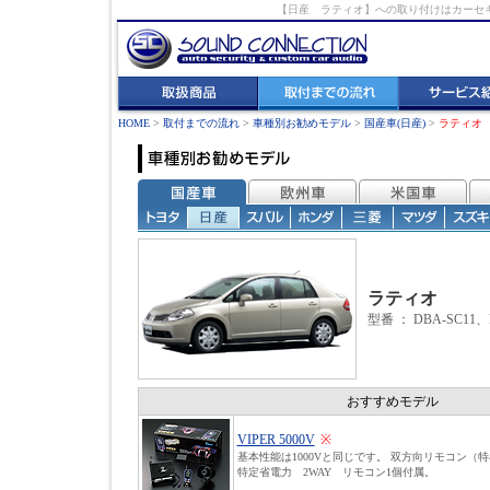
【日産 ラティオ】への取り付けはカーセ
HOME
>
取付までの流れ
>
車種別お勧めモデル
>
国産車(日産)
>
ラティオ
ラティオ
型番 ： DBA-SC11、
おすすめモデル
VIPER 5000V
※
基本性能は1000Vと同じです。 双方向リモコン（
特定省電力 2WAY リモコン1個付属。