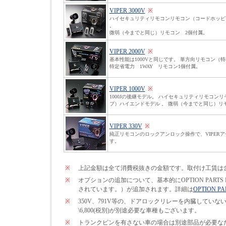
VIPER 3000V
※
ハイセキュリティリモコンリモコン（コードホッピ
。
微弱（今までと同じ）リモコン 2個付属。
VIPER 2000V
※
基本性能は1000Vと同じです。 単方向リモコン（
特定省電力 1WAY リモコン1個付属。
VIPER 1000V
※
1000Jの後継モデル。 ハイセキュリティリモコン
プ）ハイエンドモデル 。 微弱（今までと同じ）リ
VIPER 330V
※
純正リモコンのロックアンロック操作で、VIPER
す。
※
上記金額は全て消費税抜きの金額です。取付け工賃は
※
オプションの追加について、基本的にOPTION PARTS
されています。）が追加されます。詳細は
OPTION PA
※
350V、791V等の、ドアロックリレーを内臓して
\6,800(税別)が別途必要な車種もございます。
※
トランクピンを有さない車の場合は別途部品が必要なため\