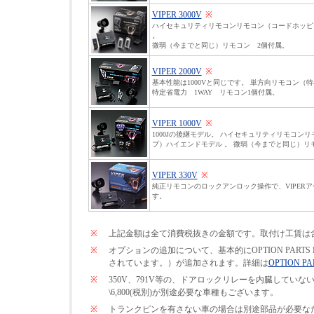
VIPER 3000V
※
ハイセキュリティリモコンリモコン（コードホッピ
。
微弱（今までと同じ）リモコン 2個付属。
VIPER 2000V
※
基本性能は1000Vと同じです。 単方向リモコン（
特定省電力 1WAY リモコン1個付属。
VIPER 1000V
※
1000Jの後継モデル。 ハイセキュリティリモコン
プ）ハイエンドモデル 。 微弱（今までと同じ）リ
VIPER 330V
※
純正リモコンのロックアンロック操作で、VIPER
す。
※
上記金額は全て消費税抜きの金額です。取付け工賃は
※
オプションの追加について、基本的にOPTION PARTS
されています。）が追加されます。詳細は
OPTION PA
※
350V、791V等の、ドアロックリレーを内臓して
\6,800(税別)が別途必要な車種もございます。
※
トランクピンを有さない車の場合は別途部品が必要なため\