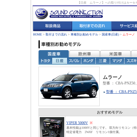
【日産 ムラーノ】への取り付けはカーセ
HOME
>
取付までの流れ
>
車種別お勧めモデル
>
国産車(日産)
>
ムラーノ
ムラーノ
型番 ： CBA-PNZ50、
型番 ： CBA-PNZ
おすすめモデル
VIPER 5000V
※
基本性能は1000Vと同じです。 双方向リモコン（
特定省電力 2WAY リモコン1個付属。