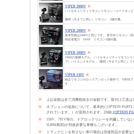
VIPER 3000V
※
ハイセキュリティリモコンリモコン（コードホッピ
。
微弱（今までと同じ）リモコン 2個付属。
VIPER 2000V
※
基本性能は1000Vと同じです。 単方向リモコン（
特定省電力 1WAY リモコン1個付属。
VIPER 1000V
※
1000Jの後継モデル。 ハイセキュリティリモコン
プ）ハイエンドモデル 。 微弱（今までと同じ）リ
VIPER 330V
※
純正リモコンのロックアンロック操作で、VIPER
す。
※
上記金額は全て消費税抜きの金額です。取付け工賃は
※
オプションの追加について、基本的にOPTION PARTS
されています。）が追加されます。詳細は
OPTION PA
※
350V、791V等の、ドアロックリレーを内臓して
\6,800(税別)が別途必要な車種もございます。
※
トランクピンを有さない車の場合は別途部品が必要なため\