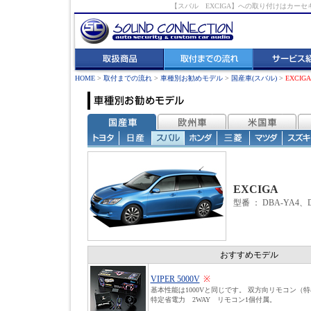
【スバル EXCIGA】への取り付けはカ
HOME
>
取付までの流れ
>
車種別お勧めモデル
>
国産車(スバル)
>
EXCIGA
EXCIGA
型番 ： DBA-YA4、
おすすめモデル
VIPER 5000V
※
基本性能は1000Vと同じです。 双方向リモコン（
特定省電力 2WAY リモコン1個付属。