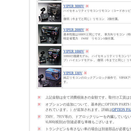
VIPER 3000V
※
ハイセキュリティリモコンリモコン（コードホッピ
。
微弱（今までと同じ）リモコン 2個付属。
VIPER 2000V
※
基本性能は1000Vと同じです。 単方向リモコン（
特定省電力 1WAY リモコン1個付属。
VIPER 1000V
※
1000Jの後継モデル。 ハイセキュリティリモコン
プ）ハイエンドモデル 。 微弱（今までと同じ）リ
VIPER 330V
※
純正リモコンのロックアンロック操作で、VIPER
す。
※
上記金額は全て消費税抜きの金額です。取付け工賃は
※
オプションの追加について、基本的にOPTION PARTS
されています。）が追加されます。詳細は
OPTION PA
※
350V、791V等の、ドアロックリレーを内臓して
\6,800(税別)が別途必要な車種もございます。
※
トランクピンを有さない車の場合は別途部品が必要なため\