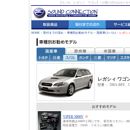
【スバル レガシィ ワゴン】への取り付けはカーセ
HOME
>
取付までの流れ
>
車種別お勧めモデル
>
国産車(スバル)
>
レガシィ
レガシィ ワゴ
型番 ： DBA-BPE、C
おすすめモデル
VIPER 5000V
※
基本性能は1000Vと同じです。 双方向リモコン（
特定省電力 2WAY リモコン1個付属。