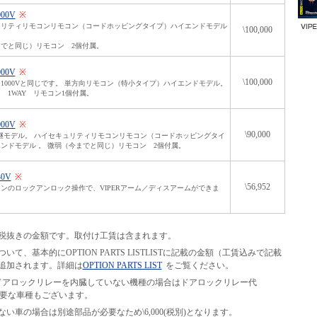
000V
※
ュリティリモコンリモコン（コードホッピングタイプ）ハイエンドモデル
\100,000
でと同じ）リモコン 2個付属。
000V
※
\100,000
1000Vと同じです。 単方向リモコン（特小タイプ）ハイエンドモデル。
 1WAY リモコン1個付属。
000V
※
\90,000
の後継モデル。 ハイセキュリティリモコンリモコン（コードホッピングタイ
ンドモデル 。 微弱（今までと同じ）リモコン 2個付属。
30V
※
\56,952
ンのロックアンロック操作で、VIPERアーム／ディスアームができま
税抜きの金額です。取付け工賃は含まれます。
て、基本的にOPTION PARTS LISTLISTに記載の金額（工賃込みで記載
追加されます。詳細は
OPTION PARTS LIST
をご覧ください。
等の、ドアロックリレーを内臓していない機種の場合はドアロックリレー代
別途必要な車種もございます。
い車の場合は別途部品が必要なため\6,000(税別)となります。