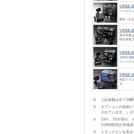
VIPER 3
ハイセキ
。
微弱（今ま
VIPER 2
基本性能は
特定省電力
VIPER 1
1000J
プ）ハイエ
VIPER 3
純正リモコ
す。
※
上記金額は全て消費
※
オプションの追加につい
されています。）が
※
350V、791V
\6,800(税別)が
※
トランクピンを有さな