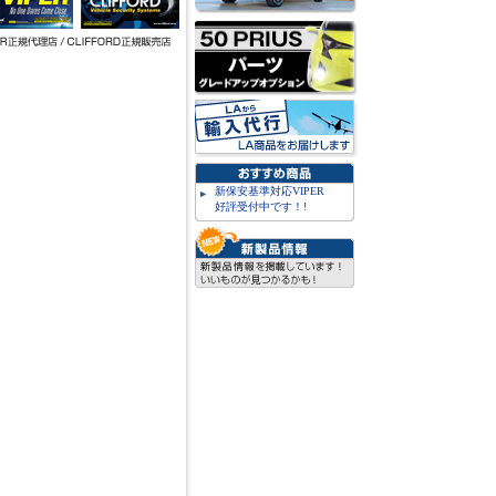
新保安基準対応VIPER
好評受付中です！!