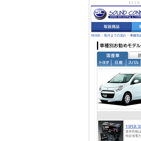
【スズキ
HOME
>
取付までの流れ
>
車種別
VIPER 5
基本性能は
特定省電力