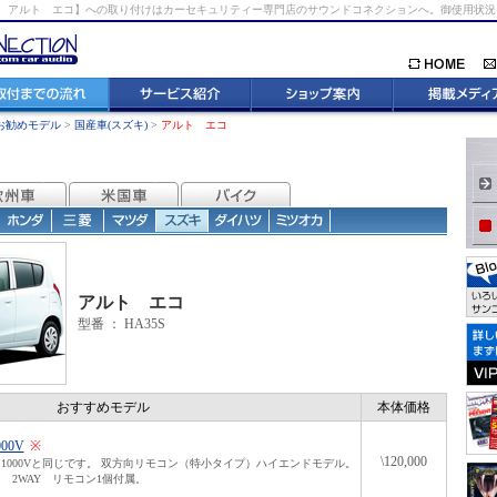
 アルト エコ】への取り付けはカーセキュリティー専門店のサウンドコネクションへ。御使用状
お勧めモデル
>
国産車(スズキ)
>
アルト エコ
アルト エコ
型番 ：
HA35S
おすすめモデル
本体価格
000V
※
\120,000
1000Vと同じです。 双方向リモコン（特小タイプ）ハイエンドモデル。
 2WAY リモコン1個付属。