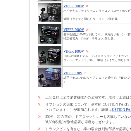
VIPER 3000V
※
ハイセキュリティリモコンリモコン（コードホッピ
。
微弱（今までと同じ）リモコン 2個付属。
VIPER 2000V
※
基本性能は1000Vと同じです。 単方向リモコン（
特定省電力 1WAY リモコン1個付属。
VIPER 1000V
※
1000Jの後継モデル。 ハイセキュリティリモコン
プ）ハイエンドモデル 。 微弱（今までと同じ）リ
VIPER 330V
※
純正リモコンのロックアンロック操作で、VIPER
す。
※
上記金額は全て消費税抜きの金額です。取付け工賃は
※
オプションの追加について、基本的にOPTION PARTS
されています。）が追加されます。詳細は
OPTION PA
※
350V、791V等の、ドアロックリレーを内臓して
\6,800(税別)が別途必要な車種もございます。
※
トランクピンを有さない車の場合は別途部品が必要なため\