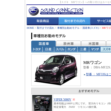
【スズキ MRワゴン】への取り付けはカーセ
HOME
>
取付までの流れ
>
車種別お勧めモデル
>
国産車(スズキ)
>
MRワゴ
MRワゴン
型番 ：
DBA-MF22S
型番 ： MF33Sは
おすすめモデル
VIPER 5000V
※
基本性能は1000Vと同じです。 双方向リモコン（
特定省電力 2WAY リモコン1個付属。