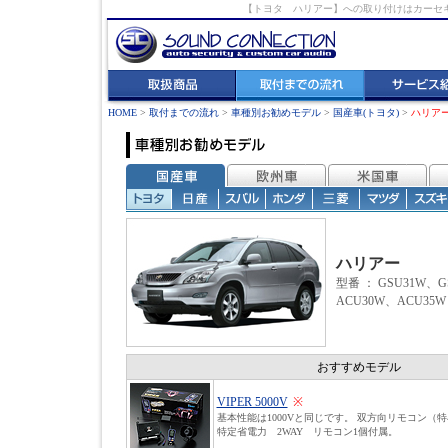
【トヨタ ハリアー】への取り付けはカーセ
HOME
>
取付までの流れ
>
車種別お勧めモデル
>
国産車(トヨタ)
>
ハリア
ハリアー
型番 ： GSU31W、G
ACU30W、ACU35W
おすすめモデル
VIPER 5000V
※
基本性能は1000Vと同じです。 双方向リモコン（
特定省電力 2WAY リモコン1個付属。