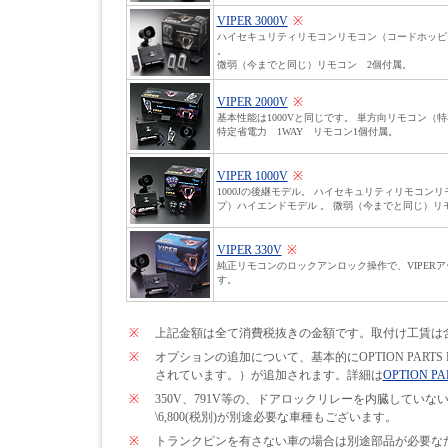
VIPER 3000V
※
ハイセキュリティリモコンリモコン（コードホッピ
。
微弱（今までと同じ）リモコン 2個付属。
VIPER 2000V
※
基本性能は1000Vと同じです。 単方向リモコン（
特定省電力 1WAY リモコン1個付属。
VIPER 1000V
※
1000Jの後継モデル。 ハイセキュリティリモコン
プ）ハイエンドモデル 。 微弱（今までと同じ）リ
VIPER 330V
※
純正リモコンのロックアンロック操作で、VIPER
す。
※
上記金額は全て消費税抜きの金額です。取付け工賃は
※
オプションの追加について、基本的にOPTION PARTS
されています。）が追加されます。詳細は
OPTION PA
※
350V、791V等の、ドアロックリレーを内臓して
\6,800(税別)が別途必要な車種もございます。
※
トランクピンを有さない車の場合は別途部品が必要なため\