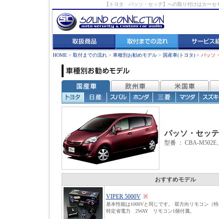
【トヨタ パッソ・セッテ】への取り付けはカーセ
HOME
>
取付までの流れ
>
車種別お勧めモデル
>
国産車(トヨタ)
>
パッソ
パッソ・セッテ
型番 ： CBA-M502E
おすすめモデル
VIPER 5000V
※
基本性能は1000Vと同じです。 双方向リモコン（
特定省電力 2WAY リモコン1個付属。