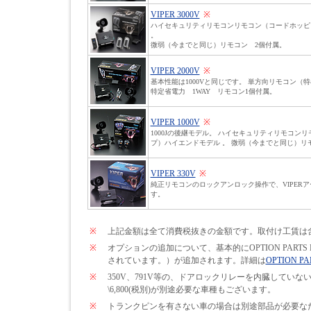
VIPER 3000V
※
ハイセキュリティリモコンリモコン（コードホッピ
。
微弱（今までと同じ）リモコン 2個付属。
VIPER 2000V
※
基本性能は1000Vと同じです。 単方向リモコン（
特定省電力 1WAY リモコン1個付属。
VIPER 1000V
※
1000Jの後継モデル。 ハイセキュリティリモコン
プ）ハイエンドモデル 。 微弱（今までと同じ）リ
VIPER 330V
※
純正リモコンのロックアンロック操作で、VIPER
す。
※
上記金額は全て消費税抜きの金額です。取付け工賃は
※
オプションの追加について、基本的にOPTION PARTS
されています。）が追加されます。詳細は
OPTION PA
※
350V、791V等の、ドアロックリレーを内臓して
\6,800(税別)が別途必要な車種もございます。
※
トランクピンを有さない車の場合は別途部品が必要なため\