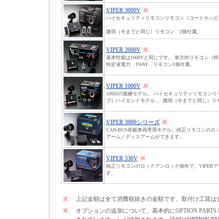
VIPER 3000V
※
ハイセキュリティリモコンリモコン（コードホッピ
。
微弱（今までと同じ）リモコン 2個付属。
VIPER 2000V
※
基本性能は1000Vと同じです。 単方向リモコン（
特定省電力 1WAY リモコン1個付属。
VIPER 1000V
※
1000Jの後継モデル。 ハイセキュリティリモコン
プ）ハイエンドモデル 。 微弱（今までと同じ）リ
VIPER 3900シリーズ
※
CAN-BUS搭載車両専用モデル。純正リモコンのロッ
アーム／ディスアームができます。
VIPER 330V
※
純正リモコンのロックアンロック操作で、VIPER
す。
※
上記金額は全て消費税抜きの金額です。取付け工賃は
※
オプションの追加について、基本的にOPTION PARTS