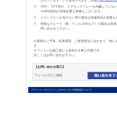
されています。）が追加されます。詳細は
OPTION PA
※
350V、791V等の、ドアロックリレーを内臓して
\6,800(税別)が別途必要な車種もございます。
※
トランクピンを有さない車の場合は別途部品が必要なため\
※
特殊なグレード（例 ランエボRSなど）の場合は別
問い合わせください。
お客様のご予算、駐車環境、ご使用状況に合わせて、他に
す。
オプションは施工後にも追加する事も可能です。
詳しくはお問い合わせ下さい。
【お問い合わせ窓口】
フォームでのご相談 ：
|
プライバシーポリシー
このサイトのご利用規定について