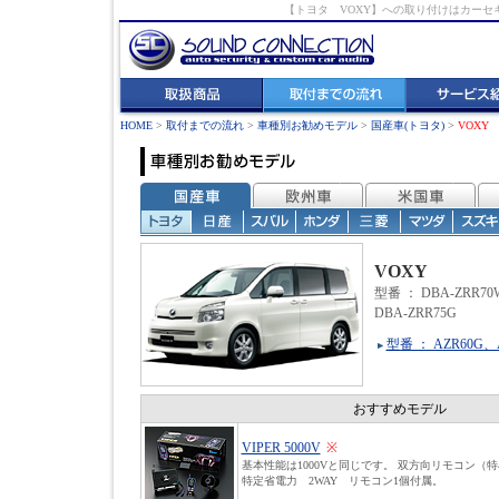
【トヨタ VOXY】への取り付けはカー
HOME
>
取付までの流れ
>
車種別お勧めモデル
>
国産車(トヨタ)
>
VOXY
VOXY
型番 ： DBA-ZRR70
DBA-ZRR75G
型番 ： AZR60G
おすすめモデル
VIPER 5000V
※
基本性能は1000Vと同じです。 双方向リモコン（
特定省電力 2WAY リモコン1個付属。